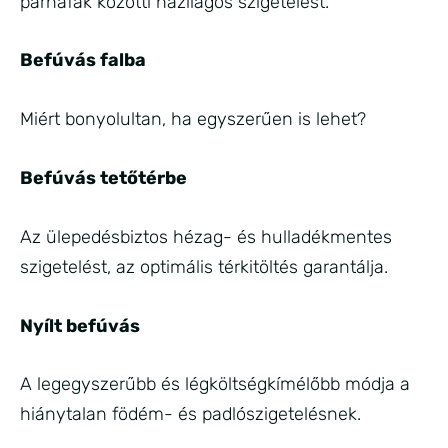
párnafák közötti házilagos szigetelést.
Befúvás falba
Miért bonyolultan, ha egyszerűen is lehet?
Befúvás tetőtérbe
Az ülepedésbiztos hézag- és hulladékmentes
szigetelést, az optimális térkitöltés garantálja.
Nyílt befúvás
A legegyszerűbb és légköltségkímélőbb módja a
hiánytalan födém- és padlószigetelésnek.