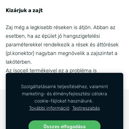
Kizárjuk a zajt
Zaj még a legkisebb réseken is átjön. Abban az
esetben, ha az épület jó hangszigetelési
paraméterekkel rendelkezik a rések és áttörések
(pl.konektor) nagyban megnövelik a zajszintet a
lakótérben.
Az Isocell termékeivel ez a probléma is
megoldható és a zaj már nem zavar!
Szolgáltatásaink teljesítéséhez, valamint
marketing- és élményfejlesztési célokra
COOKIE-FÁJLOK
cookie-fájlokat használunk.
További információ
Testreszabás
Látogasson el Facebook oldalunkra is. Az alábbi
ikon segítségével megteheti. Kattintson rá.
Összes elfogadása