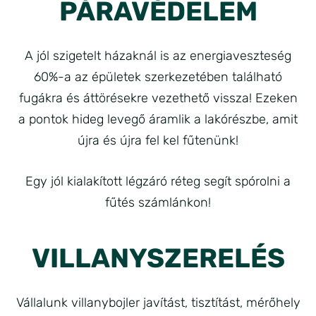
PÁRAVÉDELEM
A jól szigetelt házaknál is az energiaveszteség
60%-a az épületek szerkezetében található
fugákra és áttörésekre vezethető vissza! Ezeken
a pontok hideg levegő áramlik a lakórészbe, amit
újra és újra fel kel fűtenünk!
Egy jól kialakított légzáró réteg segít spórolni a
fűtés számlánkon!
VILLANYSZERELÉS
Vállalunk villanybojler javítást, tisztítást, mérőhely