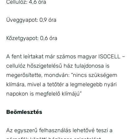
Cellulóz: 4,6 óra
Üveggyapot: 0,9 óra
Kőzetgyapot: 0,6 óra
A fent leírtakat már számos magyar ISOCELL –
cellulóz hőszigetelésű ház tulajdonosa is
megerősítette, mondván: “nincs szükségem
klímára, mivel a tetőtér a legmelegebb nyári
napokon is megfelelő klímájú”
Beömlesztés
Az egyszerű felhasználás lehetővé teszi a