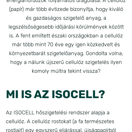
energiahordozók folyamatos drágulása. A cellulóz
(papír) már több évtizede bizonyítja, hogy kiváló
és gazdaságos szigetelő anyag, a
legszélsőségesebb időjárási körülmények között
is. A fent említett északi országokban a cellulóz
már több mint 70 éve egy igen közkedvelt és
környezetbarát szigetelőanyag. Gondolta volna,
hogy a nálunk újszerű cellulóz szigetelés ilyen
komoly múltra tekint vissza?
MI IS AZ ISOCELL?
Az ISOCELL hőszigetelési rendszer alapja a
cellulóz. A cellulóz rostokat (a fa természetes
rostjait) egy egyszerű eljárással, újságpapírból