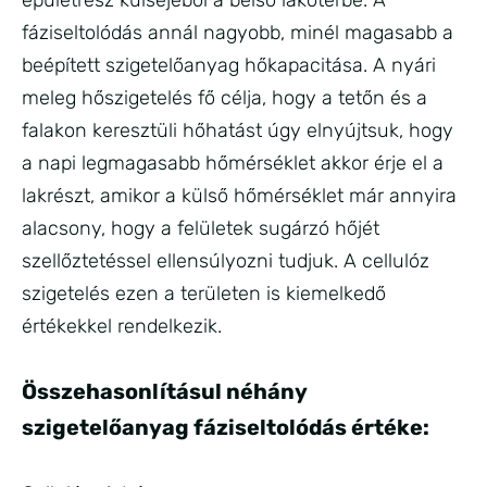
épületrész külsejéből a belső lakótérbe. A
fáziseltolódás annál nagyobb, minél magasabb a
beépített szigetelőanyag hőkapacitása. A nyári
meleg hőszigetelés fő célja, hogy a tetőn és a
falakon keresztüli hőhatást úgy elnyújtsuk, hogy
a napi legmagasabb hőmérséklet akkor érje el a
lakrészt, amikor a külső hőmérséklet már annyira
alacsony, hogy a felületek sugárzó hőjét
szellőztetéssel ellensúlyozni tudjuk. A cellulóz
szigetelés ezen a területen is kiemelkedő
értékekkel rendelkezik.
Összehasonlításul néhány
szigetelőanyag fáziseltolódás értéke: