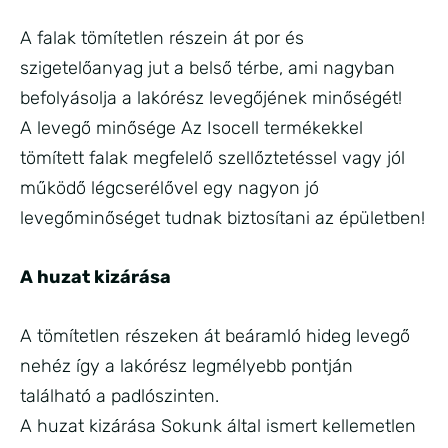
A falak tömítetlen részein át por és
szigetelőanyag jut a belső térbe, ami nagyban
befolyásolja a lakórész levegőjének minőségét!
A levegő minősége Az Isocell termékekkel
tömített falak megfelelő szellőztetéssel vagy jól
működő légcserélővel egy nagyon jó
levegőminőséget tudnak biztosítani az épületben!
A huzat kizárása
A tömítetlen részeken át beáramló hideg levegő
nehéz így a lakórész legmélyebb pontján
található a padlószinten.
A huzat kizárása Sokunk által ismert kellemetlen