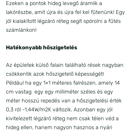
Ezeken a pontok hideg levegő áramlik a
lakórészbe, amit újra és újra fel kel fűtenünk! Egy
jól kialakított légzáró réteg segít spórolni a fűtés
számlánkon!
Hatékonyabb hőszigetelés
Az épületek külső falain található rések nagyban
csökkentik azok hőszigetelő képességét!
Például ha egy 1×1 méteres falrészen, amely 14
cm vastag egy egy milliméter széles és egy
méter hosszú repedés van a hőszigetelési érték
0,3 ról -1,44W/m2K változik. Azonban egy jól
kivitelezett légzáró réteg nem csak télen véd a
hideg ellen, hanem nagyon hasznos a nyári