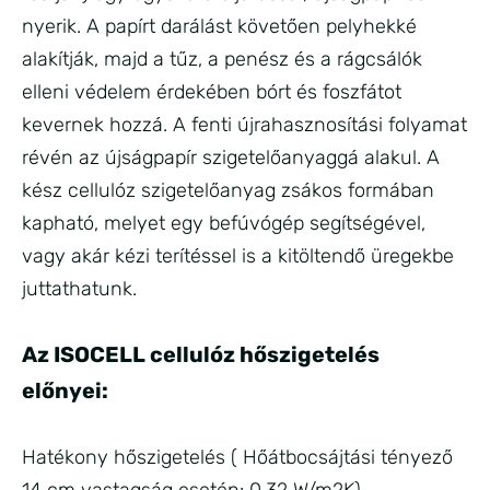
nyerik. A papírt darálást követően pelyhekké
alakítják, majd a tűz, a penész és a rágcsálók
elleni védelem érdekében bórt és foszfátot
kevernek hozzá. A fenti újrahasznosítási folyamat
révén az újságpapír szigetelőanyaggá alakul. A
kész cellulóz szigetelőanyag zsákos formában
kapható, melyet egy befúvógép segítségével,
vagy akár kézi terítéssel is a kitöltendő üregekbe
juttathatunk.
Az ISOCELL cellulóz hőszigetelés
előnyei:
Hatékony hőszigetelés ( Hőátbocsájtási tényező