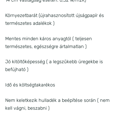
14 cm vastagság esetén: 0,32 W/m2K)
Környezetbarát (újrahasznosított újságpapír és
természetes adalékok )
Mentes minden káros anyagtól ( teljesen
természetes, egészségre ártalmatlan )
Jó kitöltőképesség ( a legszűkebb üregekbe is
befújható )
Idő és költségtakarékos
Nem keletkezik hulladék a beépítése során ( nem
kell vágni, beszabni )