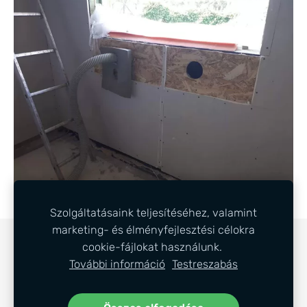
Szolgáltatásaink teljesítéséhez, valamint
marketing- és élményfejlesztési célokra
COOKIE-FÁJLOK
cookie-fájlokat használunk.
További információ
Testreszabás
Látogasson el Facebook oldalunkra is. Az alábbi